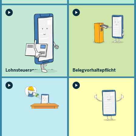
Lohn­steuer­anmeldung
Belegvorhalte­pflicht