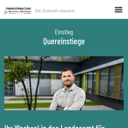
Direkt
Show — Hauptnavigation
zum
Die Zukunft steuern.
Inhalt
Einstieg
Quereinstiege